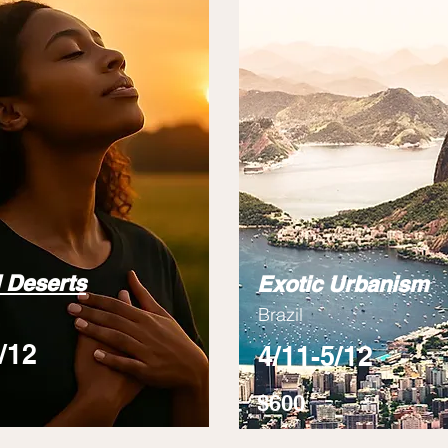
 Deserts
Exotic Urbanism
Brazil
/12
4/11-5/12
$600