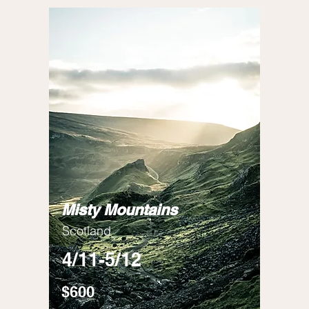
Misty Mountains
Scotland
4/11-5/12
$600