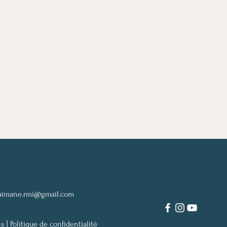
aimane.rmi@gmail.com
s |
Politique de confidentialité