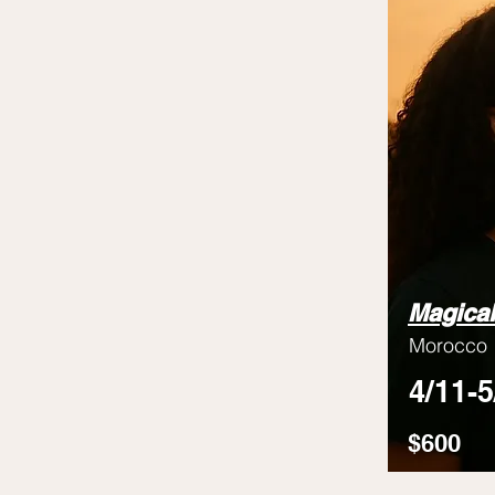
Magical
Morocco
4/11-5
$600