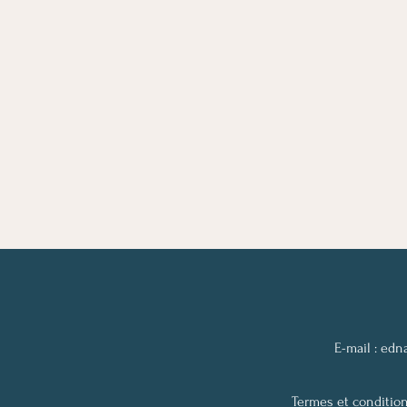
E-mail :
edn
Termes et condition