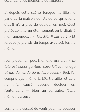
cœur dans les moments de faiblesse.
Et depuis cette scène, lorsque ma fille me 
parle de la maison de l’AF, de ce qu’ils font, 
etc., il n’y a plus de douleur en moi. C’est 
plutôt comme un étonnement, ou je dirais à 
mon amoureux : 
« Aïe, MC, il fait ça ? »
 Et 
lorsque je prends du temps avec Lui, j’en ris 
même.
Pour piquer un peu, hier elle m’a dit : 
« La 
tata est super gentille, papa fait le ménage 
et me demande de le faire aussi. »
 Bref. J’ai 
compris que même la MC travaille, et cela 
ne m’a causé aucune douleur en 
l’entendant — bien au contraire, j’étais 
même heureuse.
L’ennemi a essayé de venir pour me pousser 