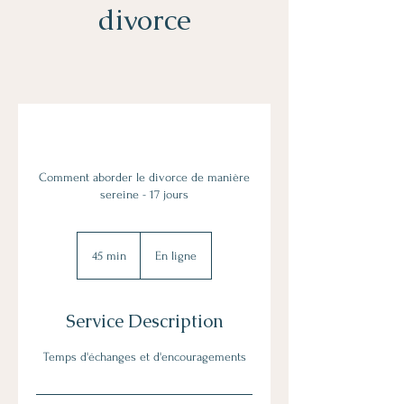
divorce
Comment aborder le divorce de manière
sereine - 17 jours
45 min
4
En ligne
5
m
i
Service Description
n
Temps d'échanges et d'encouragements